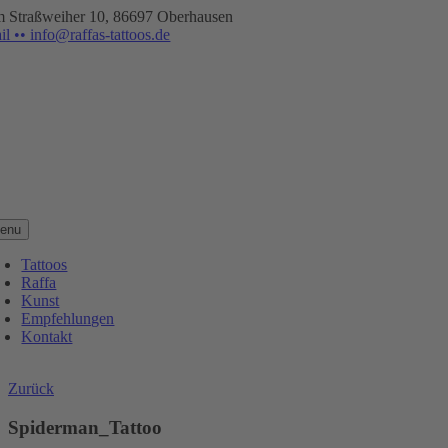
Zum
 Straßweiher 10, 86697 Oberhausen
Inhalt
il •• info@raffas-tattoos.de
springen
enu
Tattoos
Raffa
Kunst
Empfehlungen
Kontakt
Zurück
Spiderman_Tattoo