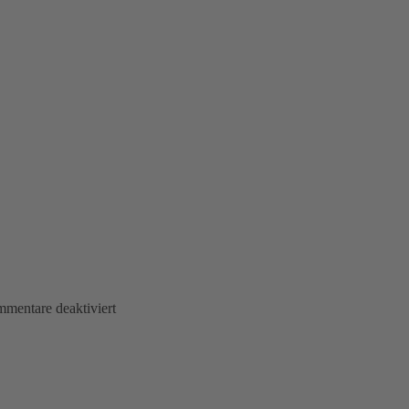
für
mentare deaktiviert
Spiderman_Tattoo