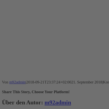
Von
m92admin
|
2018-09-21T23:37:24+02:00
21. September 2018
|
Kom
Share This Story, Choose Your Platform!
Facebook
X
Reddit
LinkedIn
WhatsApp
Telegram
Tumblr
Pinterest
Vk
Xing
E-
Über den Autor:
m92admin
Mail