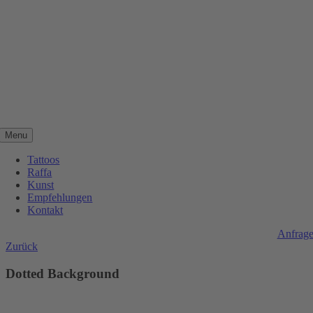
Zum
Inhalt
springen
Menu
Tattoos
Raffa
Kunst
Empfehlungen
Kontakt
Anfrag
Zurück
Dotted Background