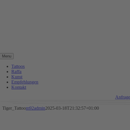
Zum
Inhalt
springen
Menu
Tattoos
Raffa
Kunst
Empfehlungen
Kontakt
Anfrag
Tiger_Tattoo
m92admin
2025-03-18T21:32:57+01:00