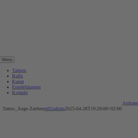
Zum
Inhalt
springen
Menu
Tattoos
Raffa
Kunst
Empfehlungen
Kontakt
Anfrag
Tattoo_Auge-Zaehne
m92admin
2025-04-28T19:28:08+02:00